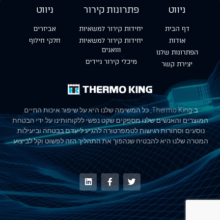
ניווט
פתרונות קירור
ניווט
דף הבית
יחידות קירור למשאיות
אביזרים
אודות
יחידות קירור למשאיות
חלקי חילוף
ווואנים
הפתרונות שלנו
מיכלי קירור ניידים
יצירת קשר
ב-Thermo King, כל המשימה שלנו היא על שיפור איכות החיים.
המוצרים והאנשים שלנו מספקים שקט נפשי ללקוחותינו על ידי הבטחת
נוסעים וסחורות רגישות לטמפרטורה להגיע ליעדם בבטחה וביעילות.
המטרה שלנו היא להבטיח שנהפוך את התהליך הזה לפשוט וקל לביצוע.