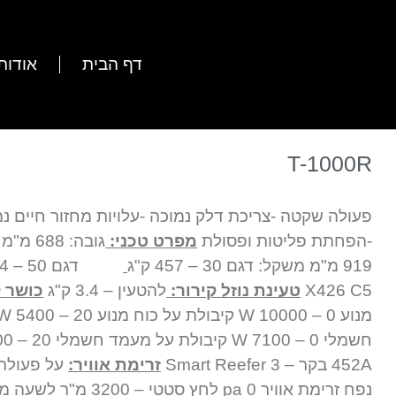
דף הבית
אודות
T-1000R
פעולה שקטה -צריכת דלק נמוכה -עלויות מחזור חיים נמ
-הפחתת פליטות ופסולת
מפרט טכני:
919 מ"מ משקל: דגם 30 – 457 ק"ג
דגם 50 – 514 ק"ג
X426 C5
טעינת נוזל קירור
:
להטעין – 3.4 ק"ג
כושר ק
452A בקר – Smart Reefer 3
זרימת אוויר:
על פעולת 
נפח זרימת אוויר 0 pa לחץ ס