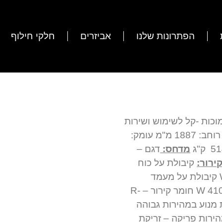
הפתרונות שלנו
אביזרים
חלקי חילוף
וכות -קל לשימוש ושירות
גובה: 688 מ"מ רוחב: 1887 מ"מ עומק:
מדחס:
דגם –
ירור:
קיבולת על כוח
מנוע 0 – 10000 W קיבולת על כוח מנוע 20 – 5400 W קיבולת על מעמד
חשמלי 0 – 7100 W קיבולת על מעמד חשמלי 20 – 4100 W חומר קירור – R-
מנוע במהירות גבוהה
טטי – 3200 מ"ר לשעה מהירות פריקה – זריקת