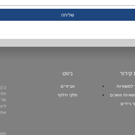
שליחה
 קירור
ניווט
ר למשאיות
אביזרים
החיי
שאיות ווואנים
חלקי חילוף
על י
ר ניידים
ליע
את ה